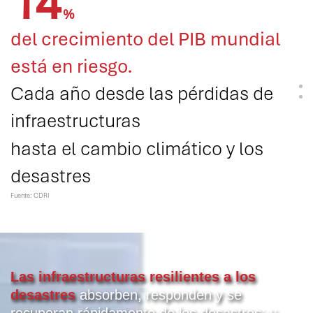
14
%
del crecimiento del PIB mundial
está en riesgo.
Cada año desde las pérdidas de
infraestructuras
hasta el cambio climático y los
desastres
Fuente: CDRI
80
%
de este riesgo
se concentra en los
Las infraestructuras resilientes a los
sectores críticos de energía,
desastres
absorben, responden y se
recuperan rápidamente de los desastres; y