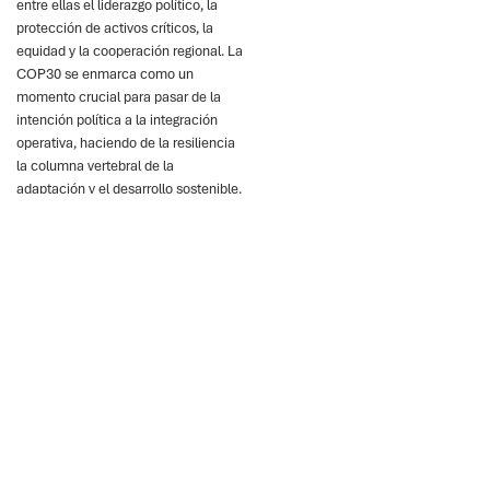
entre ellas el liderazgo político, la
protección de activos críticos, la
equidad y la cooperación regional. La
COP30 se enmarca como un
momento crucial para pasar de la
intención política a la integración
operativa, haciendo de la resiliencia
la columna vertebral de la
adaptación y el desarrollo sostenible.
Puntos clave
Las catástrofes
climáticas amenazan las
infraestructuras,
arriesgando billones en
pérdidas futuras.