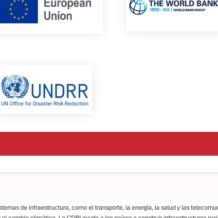
temas de infraestructura, como el transporte, la energía, la salud y las teleco
 y el cambio climático. La CDRI ayuda a los países a construir infraestructuras res