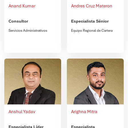
Anand Kumar
Andres Cruz Materon
Consultor
Especialista Sénior
Servicios Administrativos
Equipo Regional de Cartera
Anshul Yadav
Arighna Mitra
Especialista Líder
Especialista