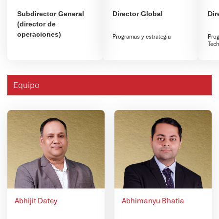
Subdirector General
Director Global
Dir
(director de
operaciones)
Programas y estrategia
Pro
Tech
Equipo
Abhijit Datey
Abhimanyu Bhatia