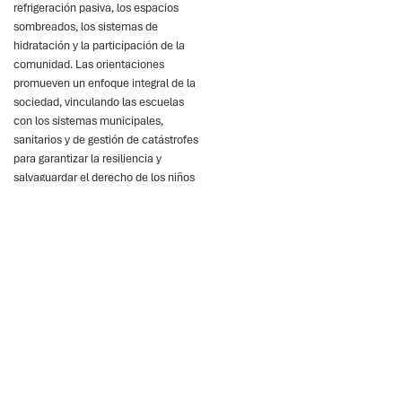
refrigeración pasiva, los espacios
sombreados, los sistemas de
hidratación y la participación de la
comunidad. Las orientaciones
promueven un enfoque integral de la
sociedad, vinculando las escuelas
con los sistemas municipales,
sanitarios y de gestión de catástrofes
para garantizar la resiliencia y
salvaguardar el derecho de los niños
a aprender en un mundo que se
calienta.
Puntos clave
El calor extremo amenaza
la salud, el aprendizaje y
la equidad educativa de