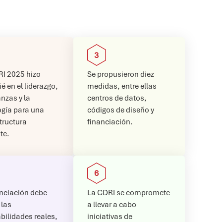
RI 2025 hizo
Se propusieron diez
é en el liderazgo,
medidas, entre ellas
anzas y la
centros de datos,
ogía para una
códigos de diseño y
tructura
financiación.
nte.
anciación debe
La CDRI se compromete
 las
a llevar a cabo
bilidades reales,
iniciativas de