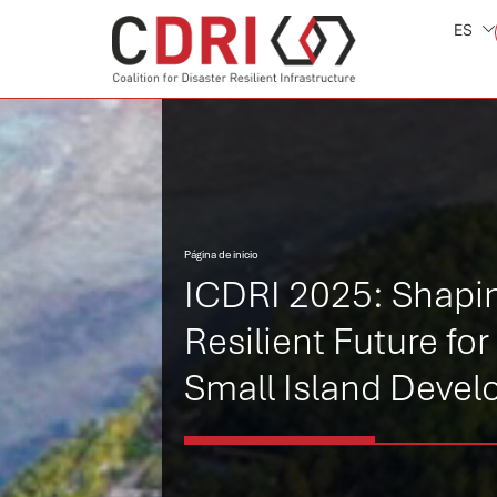
ES
Página de inicio
ICDRI 2025: Shapi
Resilient Future for
Small Island Devel
States: Outcomes,
Recommendations