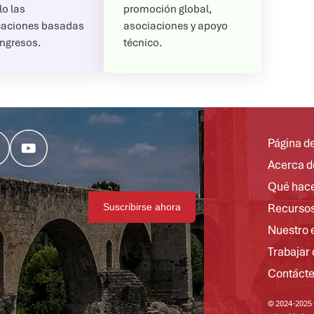
lo las
promoción global,
icaciones basadas
asociaciones y apoyo
ingresos.
técnico.
Página de
Acerca d
Qué hac
Recurso
Nuestro 
Trabajar
Contáct
© 2024-2025 