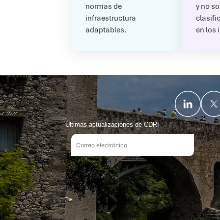
normas de
y no so
infraestructura
clasif
adaptables.
en los 
Últimas actualizaciones de CDRI