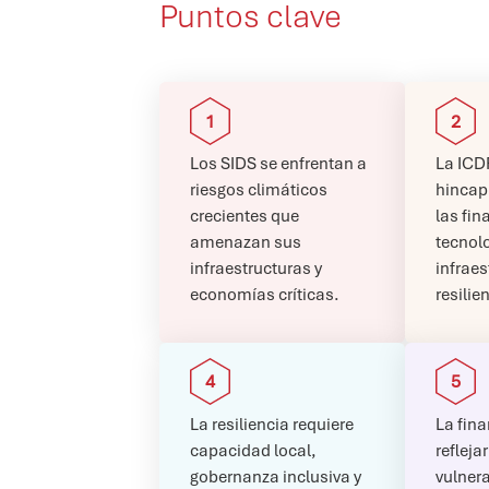
Puntos clave
Los SIDS se enfrentan a
La ICD
riesgos climáticos
hincapi
crecientes que
las fin
amenazan sus
tecnol
infraestructuras y
infraes
economías críticas.
resilie
La resiliencia requiere
La fin
capacidad local,
reflejar
gobernanza inclusiva y
vulnera