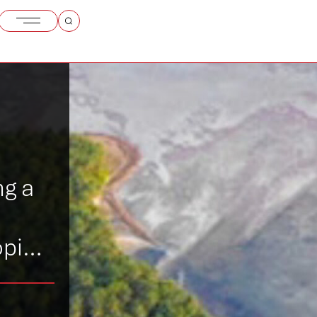
ng a
oping
, and