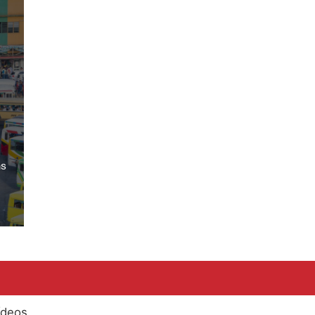
as
ídeos