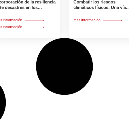
corporación de la resiliencia
Combatir los riesgos
te desastres en los
climáticos físicos: Una vía
oyectos de infraestructura
para las instituciones
financieras
s información
Más información
s información