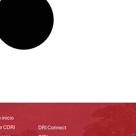
 inicio
e CDRI
DRI Connect