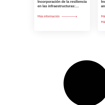
Incorporación de la resiliencia
In
en las infraestructuras:
an
Resumen ejecutivo
pr
Más información
Má
Má