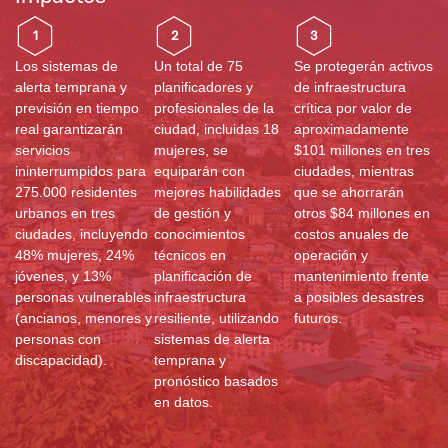
1
2
3
Los sistemas de
Un total de 75
Se protegerán activos
alerta temprana y
planificadores y
de infraestructura
previsión en tiempo
profesionales de la
crítica por valor de
real garantizarán
ciudad, incluidas 18
aproximadamente
servicios
mujeres, se
$101 millones en tres
ininterrumpidos para
equiparán con
ciudades, mientras
275.000 residentes
mejores habilidades
que se ahorrarán
urbanos en tres
de gestión y
otros $84 millones en
ciudades, incluyendo
conocimientos
costos anuales de
48% mujeres, 24%
técnicos en
operación y
jóvenes, y 13%
planificación de
mantenimiento frente
personas vulnerables
infraestructura
a posibles desastres
(ancianos, menores y
resiliente, utilizando
futuros.
personas con
sistemas de alerta
discapacidad).
temprana y
pronóstico basados
en datos.