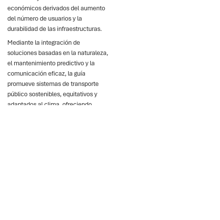
económicos derivados del aumento
del número de usuarios y la
durabilidad de las infraestructuras.
Mediante la integración de
soluciones basadas en la naturaleza,
el mantenimiento predictivo y la
comunicación eficaz, la guía
promueve sistemas de transporte
público sostenibles, equitativos y
adaptados al clima, ofreciendo
medidas prácticas para que
responsables políticos,
investigadores, financieros,
comunidades, diseñadores y
operadores aborden los retos
relacionados con el calor.
Puntos clave