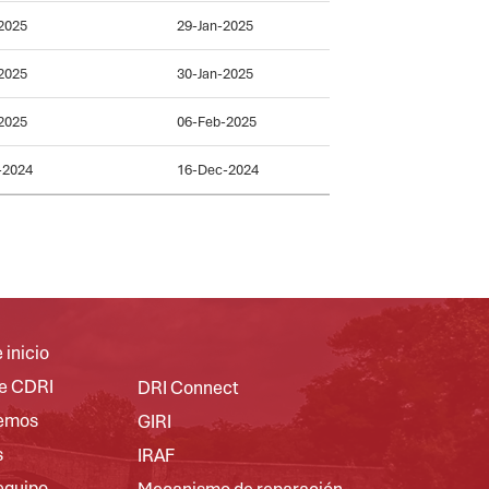
2025
29-Jan-2025
2025
30-Jan-2025
2025
06-Feb-2025
-2024
16-Dec-2024
 inicio
e CDRI
DRI Connect
emos
GIRI
s
IRAF
equipo
Mecanismo de reparación