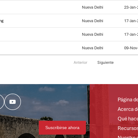
Nueva Delhi
23-Jan-
ng
Nueva Delhi
17-Jan-
Nueva Delhi
17-Jan-
Nueva Delhi
09-Nov
Anterior
Siguiente
Página de
Acerca d
Qué hac
Recurso
Nuestro 