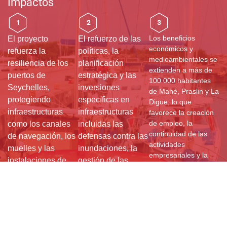
Impactos
1
2
3
Los beneficios
El proyecto
El refuerzo de las
económicos y
refuerza la
políticas, la
medioambientales se
resiliencia de los
planificación
extienden a más de
puertos de
estratégica y las
100 000 habitantes
Seychelles,
inversiones
de Mahé, Praslin y La
protegiendo
específicas en
Digue, lo que
infraestructuras
infraestructuras
favorece la creación
de empleo, la
como los canales
incluidas las
continuidad de las
de navegación, los
defensas contra las
actividades
muelles y las
inundaciones, la
empresariales y la
instalaciones de
gestión de las
preservación de los
carga frente al
aguas pluviales y
ecosistemas, al
aumento del nivel
las mejoras
tiempo que fomenta
del mar y los
estructurales
la cooperación Sur-
Sur a través del
fenómenos
reducen los riesgos
intercambio de
meteorológicos
climáticos,