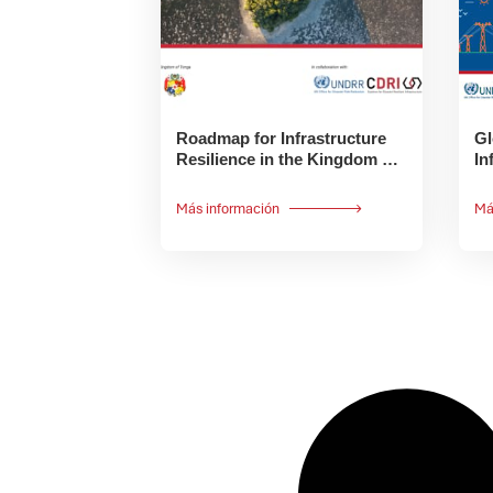
Roadmap for Infrastructure
Gl
Resilience in the Kingdom of
In
Tonga
R
Más información
Má