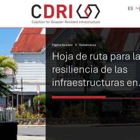
ES
Página de inicio
Gobernanza
Hoja de ruta para l
resiliencia de las
infraestructuras en
Tonga