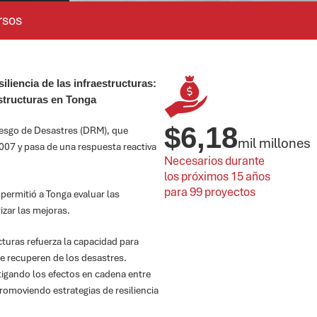
rsos
iliencia de las infraestructuras:
aestructuras en Tonga
$
6,18
iesgo de Desastres (DRM), que
mil millones
007 y pasa de una respuesta reactiva
Necesarios durante 
los próximos 15 años 
para 99 proyectos
s permitió a Tonga evaluar las
rizar las mejoras.
ucturas refuerza la capacidad para
 se recuperen de los desastres.
tigando los efectos en cadena entre
romoviendo estrategias de resiliencia