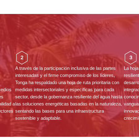
2
3
A través de la participación inclusiva de las partes
La hoja
interesadas y el firme compromiso de los líderes,
resilie
Tonga ha respaldado una hoja de ruta prioritaria con
desarro
medios
medidas intersectoriales y específicas para cada
integra
es
sector, desde la gobernanza resiliente del agua hasta
conocim
ilidad a
las soluciones energéticas basadas en la naturaleza,
vanguar
ectores
sentando las bases para una infraestructura
innovac
sostenible y adaptable.
crecimi