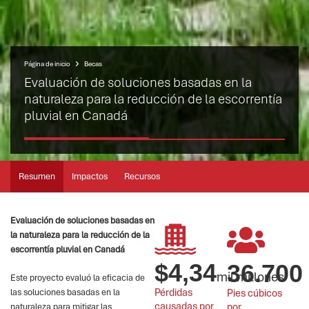
Página de inicio
Becas
Evaluación de soluciones basadas en la
naturaleza para la reducción de la escorrentía
pluvial en Canadá
Resumen
Impactos
Recursos
Evaluación de soluciones basadas en
la naturaleza para la reducción de la
escorrentía pluvial en Canadá
$
4,34
36.700
mil millones
Este proyecto evaluó la eficacia de
Pérdidas 
Pies cúbicos 
las soluciones basadas en la
causadas por 
por 
naturaleza para mitigar las