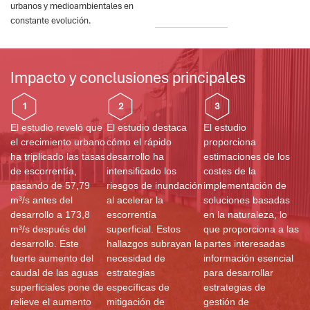
urbanos y medioambientales en
constante evolución.
Impacto y conclusiones principales
1
2
3
El estudio reveló que
El estudio destaca
El estudio
el crecimiento urbano
cómo el rápido
proporciona
ha triplicado las tasas
desarrollo ha
estimaciones de los
de escorrentía,
intensificado los
costes de la
pasando de 57,79
riesgos de inundación
implementación de
m³/s antes del
al acelerar la
soluciones basadas
desarrollo a 173,8
escorrentía
en la naturaleza, lo
m³/s después del
superficial. Estos
que proporciona a las
desarrollo. Este
hallazgos subrayan la
partes interesadas
fuerte aumento del
necesidad de
información esencial
caudal de las aguas
estrategias
para desarrollar
superficiales pone de
específicas de
estrategias de
relieve el aumento
mitigación de
gestión de