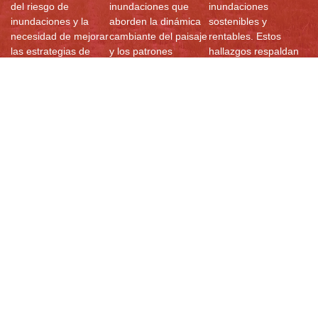
del riesgo de
inundaciones que
inundaciones
inundaciones y la
aborden la dinámica
sostenibles y
necesidad de mejorar
cambiante del paisaje
rentables. Estos
las estrategias de
y los patrones
hallazgos respaldan
gestión de las
hidrológicos
la toma de decisiones
cuencas
variables,
informadas para
hidrográficas.
garantizando la
reducir los riesgos y
resiliencia a largo
reforzar la resiliencia
plazo.
de las cuencas
hidrográficas.
Recursos
Documentos
Informes