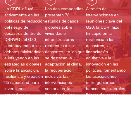
La CDRI influyó
Los dos compendios
A través de
activamente en las
presentan 78
intervenciones en
políticas de reducción
estudios de casos
reuniones clave del
del riesgo de
globales sobre
G20, la CDRI hizo
desastres dentro del
viviendas e
hincapié en la
DRRWG del G20,
infraestructuras
resiliencia a los
contribuyendo a los
resilientes a los
desastres, la
debates ministeriales
desastres, en los que
financiación
e influyendo en las
se destacan la
equitativa y la
estrategias globales
adaptación al clima,
innovación en las
sobre financiación,
la recuperación
políticas, fomentando
resiliencia y creación
inclusiva, las
las asociaciones
de capacidad para
intervenciones
entre gobiernos,
inversiones
sectoriales, la
bancos multilaterales,
equitativas en
financiación, las
líderes del sector
infraestructura.
soluciones basadas
privado u
en la naturaleza, las
organizaciones de la
evaluaciones de
sociedad civil.
riesgos y los marcos
de gobernanza para