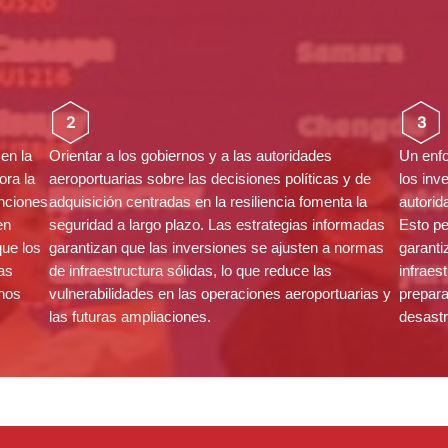
2
3
 en la
Orientar a los gobiernos y a las autoridades
Un enfo
ora la
aeroportuarias sobre las decisiones políticas y de
los inv
enciones
adquisición centradas en la resiliencia fomenta la
autorid
en
seguridad a largo plazo. Las estrategias informadas
Esto pe
que los
garantizan que las inversiones se ajusten a normas
garanti
as
de infraestructura sólidas, lo que reduce las
infraes
nos
vulnerabilidades en las operaciones aeroportuarias y
prepara
las futuras ampliaciones.
desastr