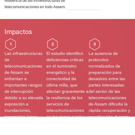
resiliencia de las infraestructuras de
telecomunicaciones en todo Assam.
Impactos
1
2
3
Las infraestructuras
El estudio identificó
La ausencia de
de
deficiencias críticas
protocolos
telecomunicaciones
en el suministro
normalizados de
de Assam se
energético y la
preparación para
enfrentan a
conectividad de
desastres entre las
importantes riesgos
última milla, que
partes interesadas
de interrupción
afectan gravemente a
del sector de las
debido a su elevada
la resiliencia de los
telecomunicaciones
exposición a
servicios de
de Assam dificulta la
inundaciones,
telecomunicaciones
rápida recuperación y
terremotos (zona
en las zonas rurales y
coordinación durante
sísmica V) y
propensas a
las crisis. Es
deslizamientos de
desastres. Es
fundamental