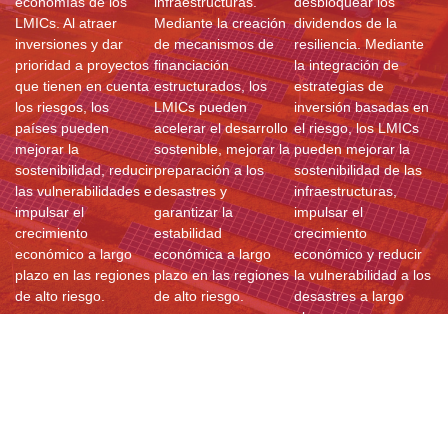
economías de los
infraestructuras.
desbloquear los
LMICs. Al atraer
Mediante la creación
dividendos de la
inversiones y dar
de mecanismos de
resiliencia. Mediante
prioridad a proyectos
financiación
la integración de
que tienen en cuenta
estructurados, los
estrategias de
los riesgos, los
LMICs pueden
inversión basadas en
países pueden
acelerar el desarrollo
el riesgo, los LMICs
mejorar la
sostenible, mejorar la
pueden mejorar la
sostenibilidad, reducir
preparación a los
sostenibilidad de las
las vulnerabilidades e
desastres y
infraestructuras,
impulsar el
garantizar la
impulsar el
crecimiento
estabilidad
crecimiento
económico a largo
económica a largo
económico y reducir
plazo en las regiones
plazo en las regiones
la vulnerabilidad a los
de alto riesgo.
de alto riesgo.
desastres a largo
plazo.
Recursos