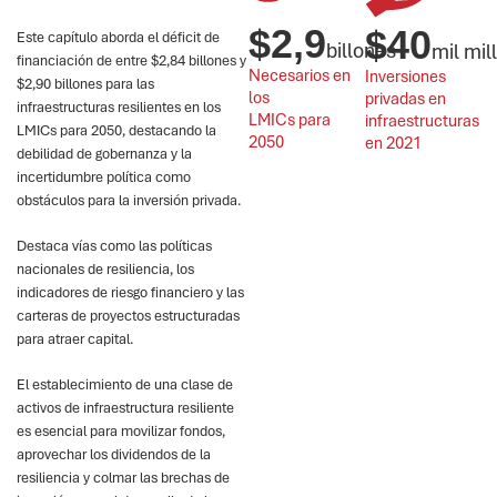
$
2,9
$
40
Este capítulo aborda el déficit de
billones
mil mil
financiación de entre $2,84 billones y
Necesarios en 
Inversiones 
$2,90 billones para las
los 
privadas en 
infraestructuras resilientes en los
LMICs para 
infraestructuras 
LMICs para 2050, destacando la
2050
en 2021
debilidad de gobernanza y la
incertidumbre política como
obstáculos para la inversión privada.
Destaca vías como las políticas
nacionales de resiliencia, los
indicadores de riesgo financiero y las
carteras de proyectos estructuradas
para atraer capital.
El establecimiento de una clase de
activos de infraestructura resiliente
es esencial para movilizar fondos,
aprovechar los dividendos de la
resiliencia y colmar las brechas de