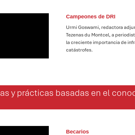
Campeones de DRI
Urmi Goswami, redactora adju
Tezenas
du
Montcel
,
a
periodis
la creciente importancia
de inf
catástrofes.
as y prácticas basadas en el cono
Becarios