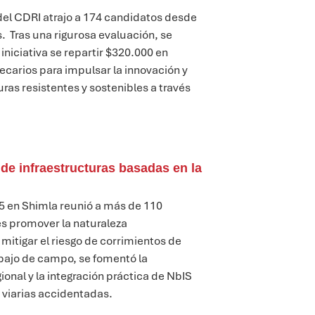
el CDRI atrajo a 174 candidatos
desde
s
.
Tras una rigurosa evaluación, se
 iniciativa
se
repartir $320.000 en
becarios para impulsar la innovación y
uras resistentes y sostenibles
a través
 de infraestructuras basadas en la
025 en Shimla reunió a más de 110
es
promover la naturaleza
mitigar el riesgo de corrimientos de
abajo de campo, se fomentó la
ional y la integración práctica de
NbIS
s viarias accidentadas.