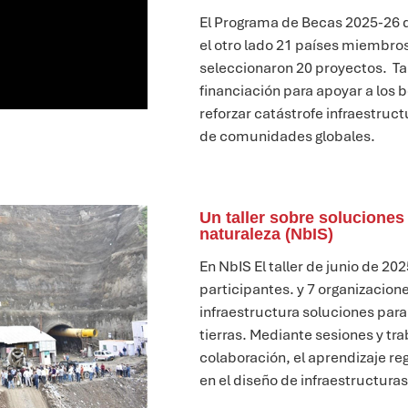
El Programa de Becas 2025-26 d
el otro lado
21 países miembro
seleccionaron 20 proyectos
.
T
a
financiación para
apoyar a los 
reforzar
catástrofe
infraestruct
de
comunidades globales
.
Un taller sobre soluciones
naturaleza (NbIS)
En
NbIS
El taller de junio de 2
participantes.
y 7 organizacion
infraestructura
soluciones para 
tierras. Mediante sesiones y tr
colaboración, el aprendizaje reg
en el diseño de infraestructura