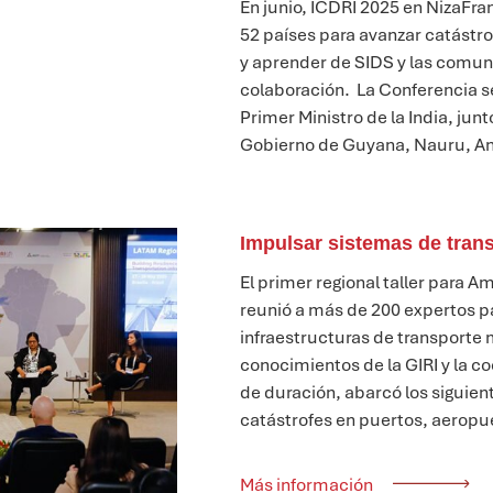
En junio,
ICDRI 2025 en Niza
Fra
52 países
para avanzar
catástr
y
aprender de
SIDS
y las comun
colaboración
.
La Conferencia s
Primer Ministro de la India, ju
Gobierno
de
Guyana,
Nauru,
An
Impulsar sistemas de trans
El primer
regional
taller
para Am
reunió a más de 200 expertos 
infraestructuras de transporte 
conocimientos de la GIRI y la c
de duración, abarcó los siguie
catástrofes en puertos, aeropuer
Más información