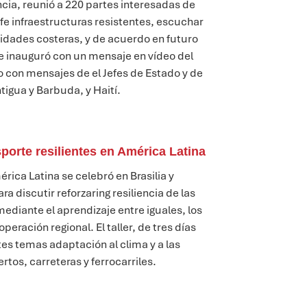
ncia,
reunió a 220 partes interesadas
de
ofe
infraestructuras resistentes,
escuchar
idades costeras
, y
de acuerdo
en
futuro
e inauguró con un mensaje en vídeo del
nto con mensajes
de
el
Jefes de Estado y de
tigua y Barbuda,
y
Haití
.
porte resilientes en América Latina
érica Latina se celebró
en Brasilia
y
para
discutir
reforzar
ing
resiliencia de las
mediante el aprendizaje entre iguales, los
ooperación regional.
El taller, de tres días
ntes temas
adaptación al clima y a las
tos, carreteras y ferrocarriles.