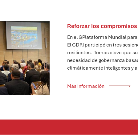
Reforzar los compromisos 
En
el
G
Plataforma Mundial para 
El CDRI participó en tres sesion
resilientes
.
Temas clave
que
su
necesidad de
gobernanza basada
climáticamente inteligentes y a
Más información