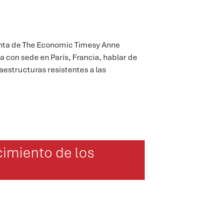
nta de
The Economic Times
y Anne
ta
con sede en París, Francia,
hablar de
raestructuras resistentes a las
cimiento de los