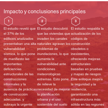
Impacto y conclusiones principales
1
2
3
El estudio reveló que
El estudio descubrió
El estudio respalda la
el 37% de los
que las viviendas que
actualización de los
edificios analizados
invaden los canales
códigos de
presentaban una alta
naturales agravan los
construcción
vulnerabilidad
problemas de
obsoletos o
sísmica, lo que pone
inundaciones, lo que
inexistentes,
de manifiesto las
aumenta la
ofreciendo mejoras
importantes
vulnerabilidad ante
estructurales
deficiencias
condiciones
basadas en pruebas
estructurales de las
meteorológicas
y mapas de riesgos.
construcciones
extremas. Esto pone
Este enfoque mejora
informales y la
de relieve la
la seguridad y la
ausencia de prácticas
necesidad de mejorar
resiliencia,
de construcción
la planificación
garantizando una
adecuadas, y
urbana y el uso
infraestructura más
subraya la urgente
sostenible del suelo
sólida en las regiones