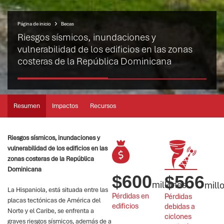
Página de inicio
Becas
Riesgos sísmicos, inundaciones y
vulnerabilidad de los edificios en las zonas
costeras de la República Dominicana
Resumen
Impactos
Recursos
Riesgos sísmicos, inundaciones y
vulnerabilidad de los edificios en las
zonas costeras de la República
Dominicana
$
600
$
566
millones
mill
La Hispaniola, está situada entre las
Pérdidas en 
Pérdidas 
placas tectónicas de América del
edificios
debidas a 
Norte y el Caribe, se enfrenta a
ciclones 
graves riesgos sísmicos, además de a