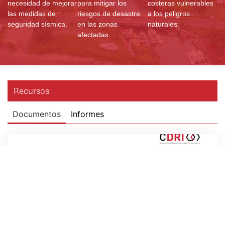
necesidad de mejorar
para mitigar los
costeras vulnerables
las medidas de
riesgos de desastre
a los peligros
seguridad sísmica.
en las zonas
naturales.
afectadas.
Recursos
Documentos
Informes