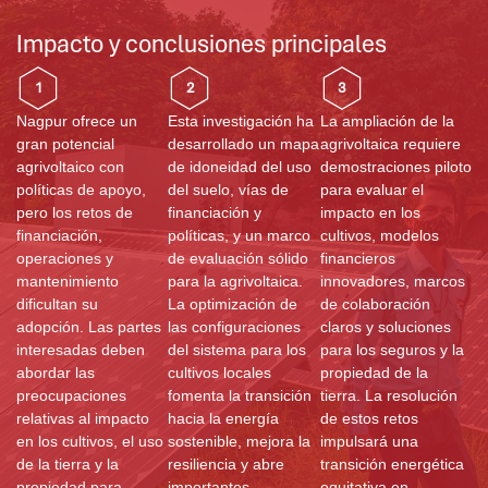
Impacto y conclusiones principales
1
2
3
Nagpur ofrece un
Esta investigación ha
La ampliación de la
gran potencial
desarrollado un mapa
agrivoltaica requiere
agrivoltaico con
de idoneidad del uso
demostraciones piloto
políticas de apoyo,
del suelo, vías de
para evaluar el
pero los retos de
financiación y
impacto en los
financiación,
políticas, y un marco
cultivos, modelos
operaciones y
de evaluación sólido
financieros
mantenimiento
para la agrivoltaica.
innovadores, marcos
dificultan su
La optimización de
de colaboración
adopción. Las partes
las configuraciones
claros y soluciones
interesadas deben
del sistema para los
para los seguros y la
abordar las
cultivos locales
propiedad de la
preocupaciones
fomenta la transición
tierra. La resolución
relativas al impacto
hacia la energía
de estos retos
en los cultivos, el uso
sostenible, mejora la
impulsará una
de la tierra y la
resiliencia y abre
transición energética
propiedad para
importantes
equitativa en