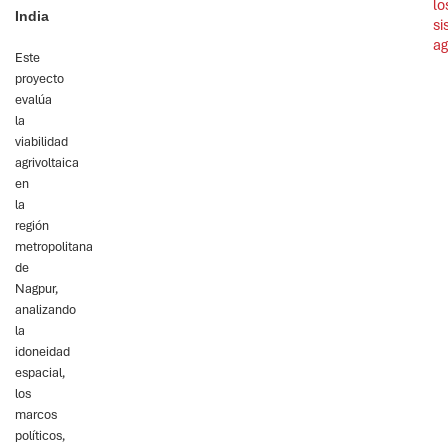
lo
India
si
ag
Este
proyecto
evalúa
la
viabilidad
agrivoltaica
en
la
región
metropolitana
de
Nagpur,
analizando
la
idoneidad
espacial,
los
marcos
políticos,