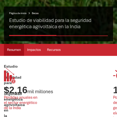
Página de inicio
Becas
Estudio de viabilidad para la seguridad
energética agrivoltaica en la India
Resumen
Impactos
Recursos
Estudio
de
viabilidad
para
$
2,16
la
mil millones
seguridad
Pérdidas anuales en 
Po
energética
el sector energético 
de
agrivoltaica
de la India
ge
en
el
la