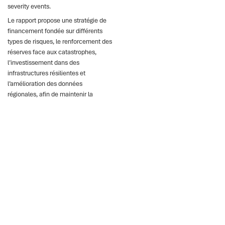
severity events.
Le rapport propose une stratégie de
financement fondée sur différents
types de risques, le renforcement des
réserves face aux catastrophes,
l’investissement dans des
infrastructures résilientes et
l’amélioration des données
régionales, afin de maintenir la
stabilité budgétaire et le progrès.
Le saviez-vous ?
Les catastrophes
accroissent fortement les
dépenses publiques, ce
qui exerce des pressions