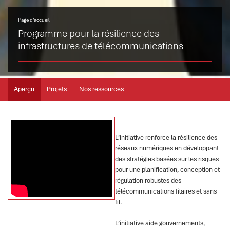
Page d’accueil
Programme pour la résilience des
infrastructures de télécommunications
Aperçu
Projets
Nos ressources
L’initiative renforce la résilience des
réseaux numériques en développant
des stratégies basées sur les risques
pour une planification, conception et
régulation robustes des
télécommunications filaires et sans
fil.
L’initiative aide gouvernements,