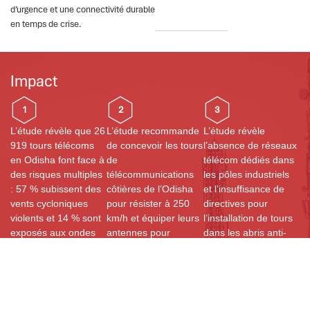
d’urgence et une connectivité durable
en temps de crise.
Impact
1
2
3
L’étude révèle que 26
L’étude recommande
L’étude révèle
919 tours télécoms
de concevoir les tours
l’absence de réseaux
en Odisha font face à
de
télécom dédiés dans
des risques multiples
télécommunications
les pôles industriels
: 57 % subissent des
côtières de l’Odisha
et l’insuffisance de
vents cycloniques
pour résister à 250
directives pour
violents et 14 % sont
km/h et équiper leurs
l’installation de tours
exposés aux ondes
antennes pour
dans les abris anti-
de tempête. Ces
supporter 150 km/h.
catastrophes. Des
menaces exigent des
Ces améliorations
réformes
mesures de résilience
renforceraient leur
institutionnelles et un
pour assurer une
résilience face aux
appui politique sont
connectivité durable.
cyclones,
indispensables pour