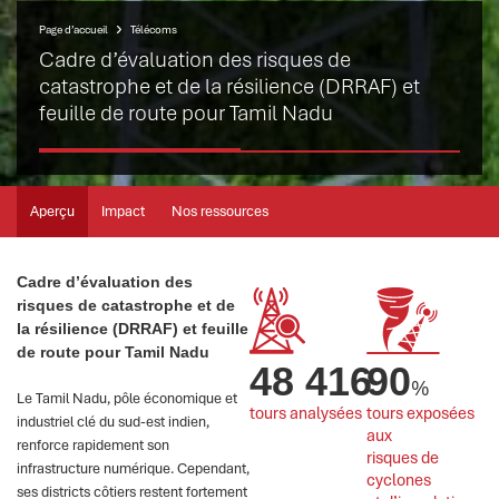
Page d’accueil
Télécoms
Cadre d’évaluation des risques de
catastrophe et de la résilience (DRRAF) et
feuille de route pour Tamil Nadu
Aperçu
Impact
Nos ressources
Cadre d’évaluation des
risques de catastrophe et de
la résilience (DRRAF) et feuille
de route pour Tamil Nadu
48 416
90
%
Le Tamil Nadu, pôle économique et
tours analysées
tours exposées 
industriel clé du sud-est indien,
aux 
renforce rapidement son
risques de 
infrastructure numérique. Cependant,
cyclones 
ses districts côtiers restent fortement