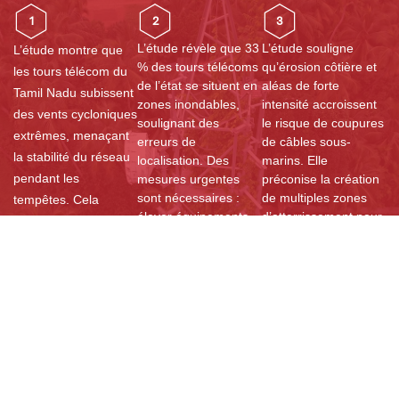
1
2
3
L’étude révèle que 33
L’étude souligne
L’étude montre que
% des tours télécoms
qu’érosion côtière et
les tours télécom du
de l’état se situent en
aléas de forte
Tamil Nadu subissent
zones inondables,
intensité accroissent
des vents cycloniques
soulignant des
le risque de coupures
extrêmes, menaçant
erreurs de
de câbles sous-
la stabilité du réseau
localisation. Des
marins. Elle
pendant les
mesures urgentes
préconise la création
sont nécessaires :
de multiples zones
tempêtes. Cela
élever équipements
d’atterrissement pour
souligne la nécessité
et câbles au-dessus
améliorer la
de concevoir des
des niveaux
redondance,
tours plus robustes et
d’inondation prévus
renforcer la résilience
installer des
pour assurer la
et garantir une
systèmes de secours
fiabilité du réseau.
connectivité
stratégiques pour
ininterrompue au
premier maillon.
garantir la résilience.