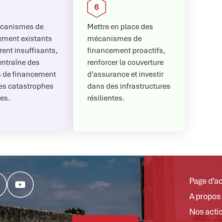
canismes de
Mettre en place des
ement existants
mécanismes de
ent insuffisants,
financement proactifs,
entraîne des
renforcer la couverture
s de financement
d'assurance et investir
les catastrophes
dans des infrastructures
es.
résilientes.
Page d’ac
A propos
Nos acti