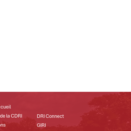
cueil
 de la CDRI
DRI Connect
ons
GIRI