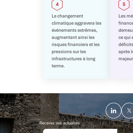
Le changement
Les mé
climatique aggravera les
financ
événements extrêmes,
demeur
augmentant ainsi les
ce qui 
risques financiers et les
déficit
pressions sur les
après 
infrastructures à long
majeur
terme.
Recevez nos actualités