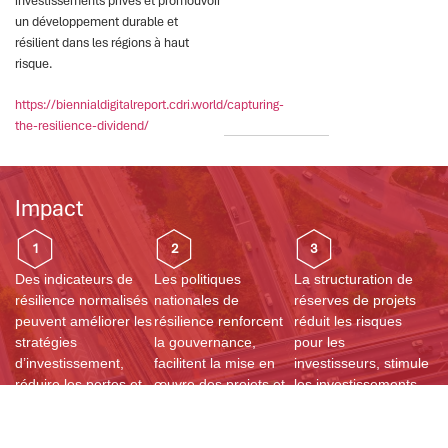
investissements privés et promouvoir
un développement durable et
résilient dans les régions à haut
risque.
https://biennialdigitalreport.cdri.world/capturing-
the-resilience-dividend/
Impact
1
2
3
Des indicateurs de
Les politiques
La structuration de
résilience normalisés
nationales de
réserves de projets
peuvent améliorer les
résilience renforcent
réduit les risques
stratégies
la gouvernance,
pour les
d’investissement,
facilitent la mise en
investisseurs, stimule
réduire les pertes et
œuvre des projets et
les investissements
renforcer la durabilité
soutiennent la
privés et accélère le
dans les PRFI. En
résilience sectorielle.
développement des
intégrant des
En intégrant des
infrastructures. Elle