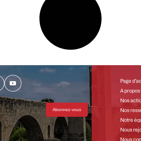
Page d’ac
A propos
Nos acti
Nos ress
Notre éq
Nous rej
Nous con