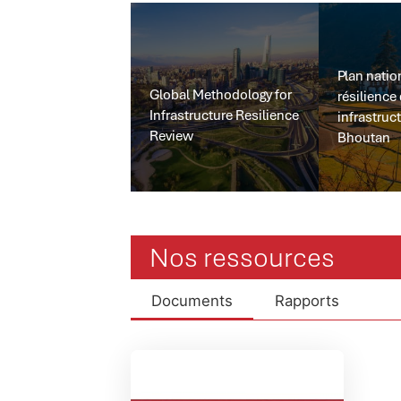
Plan natio
Global Methodology for
résilience
Infrastructure Resilience
infrastruc
Review
Bhoutan
Nos ressources
Documents
Rapports