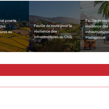
nal pour la
Feuille de rout
Feuille de route pour la
 des
résilience des
résilience des
tures au
infrastructure
infrastructures au Chili
Madagascar