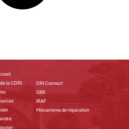
cueil
 de la CDRI
DRI Connect
ons
GIRI
ources
IRAF
uipe
Mécanisme de réparation
oindre
tacter