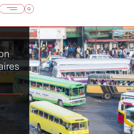
ion
aires
ji