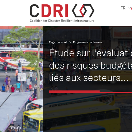
FR
Page d’accueil
Programme de financement pour des infrastructures résilientes
Étude sur l’évaluat
des risques budgét
liés aux secteurs
d’infrastructures
essentielles aux Fid