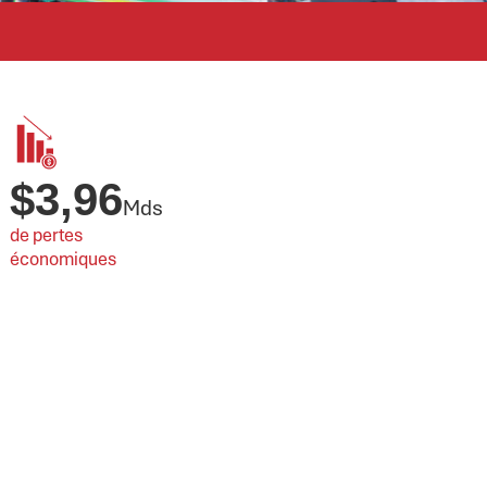
$
3,96
Mds
de pertes 
économiques 