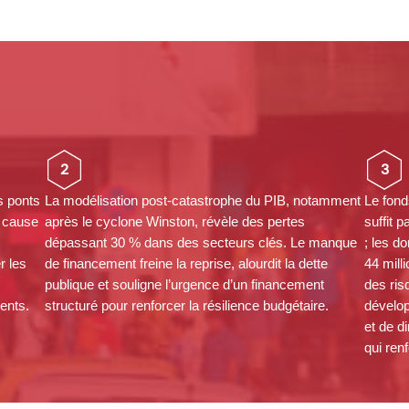
2
3
es ponts
La modélisation post-catastrophe du PIB, notamment
Le fond
à cause
après le cyclone Winston, révèle des pertes
suffit 
dépassant 30 % dans des secteurs clés. Le manque
; les d
r les
de financement freine la reprise, alourdit la dette
44 mill
publique et souligne l’urgence d’un financement
des ris
ents.
structuré pour renforcer la résilience budgétaire.
dévelop
et de d
qui renf