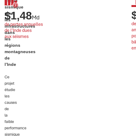
risque
sismique
$
1,48
pour
Md
les
de
de pertes annuelles 
infrastructures
an
de l’Inde dues 
dans
po
aux séismes
les
bâ
régions
en
montagneuses
de
l’Inde
Ce
projet
étudie
les
causes
de
la
faible
performance
sismique