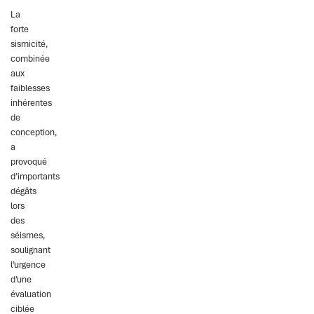
La
forte
sismicité,
combinée
aux
faiblesses
inhérentes
de
conception,
a
provoqué
d’importants
dégâts
lors
des
séismes,
soulignant
l’urgence
d’une
évaluation
ciblée