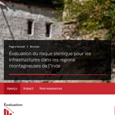
Page d’accueil
Bourses
Évaluation du risque sismique pour les
infrastructures dans les régions
montagneuses de l’Inde
Aperçu
Impact
Nos ressources
Évaluation
du