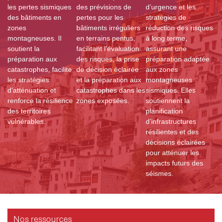
les pertes sismiques
des prévisions de
d’urgence et les
des bâtiments en
pertes pour les
stratégies de
zones
bâtiments irréguliers
réduction des risques
montagneuses. Il
en terrains pentus,
à long terme,
soutient la
facilitant l’évaluation
assurant une
préparation aux
des risques, la prise
préparation adaptée
catastrophes, facilite
de décision éclairée
aux zones
les stratégies
et la préparation aux
montagneuses
d’atténuation et
catastrophes dans les
sismiques. Elles
renforce la résilience
zones exposées.
soutiennent la
des territoires
planification
vulnérables.
d’infrastructures
résilientes et des
décisions éclairées
pour atténuer les
impacts futurs des
séismes.
Nos ressources