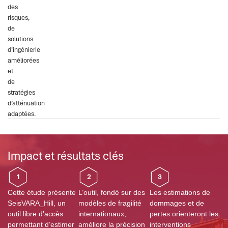
des
risques,
de
solutions
d’ingénierie
améliorées
et
de
stratégies
d’atténuation
adaptées.
Impact et résultats clés
1
2
3
Cette étude présente
L’outil, fondé sur des
Les estimations de
SeisVARA_Hill, un
modèles de fragilité
dommages et de
outil libre d’accès
internationaux,
pertes orienteront les
permettant d’estimer
améliore la précision
interventions