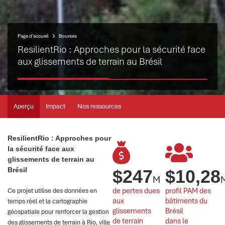
Page d’accueil
Bourses
ResilientRio : Approches pour la sécurité face
aux glissements de terrain au Brésil
Aperçu
Impact
Nos ressources
ResilientRio : Approches pour
la sécurité face aux
glissements de terrain au
Brésil
$
247
$
10,28
M
de pertes dues 
profil PAM des 
Ce projet utilise des données en
aux 
bâtiments du 
temps réel et la cartographie
glissements 
Brésil 
géospatiale pour renforcer la gestion
de terrain
dans le 
des glissements de terrain à Rio, ville