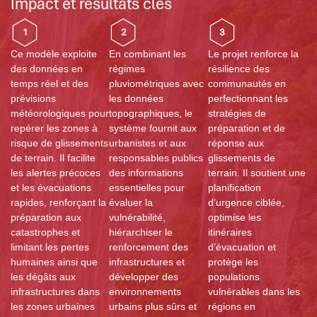
Impact et résultats clés
1
2
3
Ce modèle exploite
En combinant les
Le projet renforce la
des données en
régimes
résilience des
temps réel et des
pluviométriques avec
communautés en
prévisions
les données
perfectionnant les
météorologiques pour
topographiques, le
stratégies de
repérer les zones à
système fournit aux
préparation et de
risque de glissements
urbanistes et aux
réponse aux
de terrain. Il facilite
responsables publics
glissements de
les alertes précoces
des informations
terrain. Il soutient une
et les évacuations
essentielles pour
planification
rapides, renforçant la
évaluer la
d’urgence ciblée,
préparation aux
vulnérabilité,
optimise les
catastrophes et
hiérarchiser le
itinéraires
limitant les pertes
renforcement des
d’évacuation et
humaines ainsi que
infrastructures et
protège les
les dégâts aux
développer des
populations
infrastructures dans
environnements
vulnérables dans les
les zones urbaines
urbains plus sûrs et
régions en