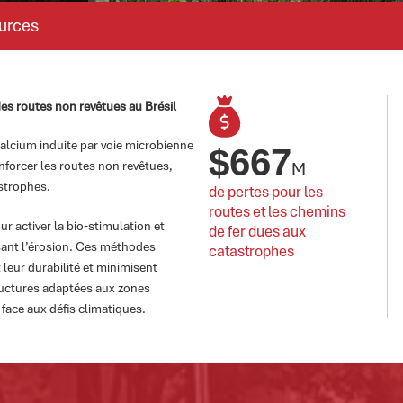
urces
des routes non revêtues au Brésil
calcium induite par voie microbienne
$
667
enforcer les routes non revêtues,
M
astrophes.
de pertes pour les 
routes et les chemins 
r activer la bio-stimulation et
de fer dues aux 
isant l’érosion. Ces méthodes
catastrophes
leur durabilité et minimisent
ructures adaptées aux zones
face aux défis climatiques.