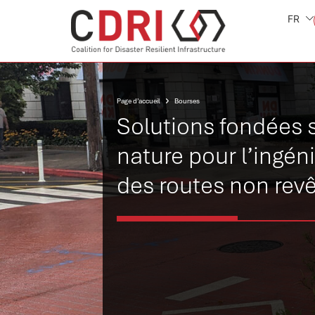
FR
Page d’accueil
Bourses
Solutions fondées s
nature pour l’ingéni
des routes non rev
au Brésil