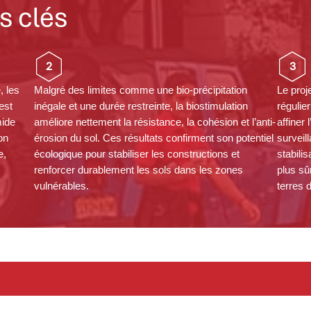
s clés
2
3
, les
Malgré des limites comme une bio-précipitation
Le proj
’est
inégale et une durée restreinte, la biostimulation
régulie
mide
améliore nettement la résistance, la cohésion et l’anti-
affiner 
on
érosion du sol. Ces résultats confirment son potentiel
surveil
e,
écologique pour stabiliser les constructions et
stabili
renforcer durablement les sols dans les zones
plus sû
vulnérables.
terres 