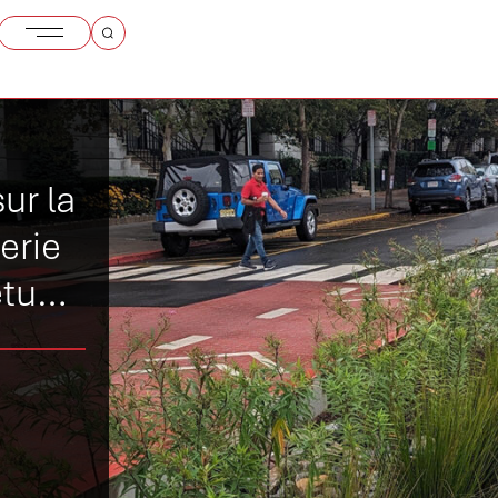
ur la
erie
êtues