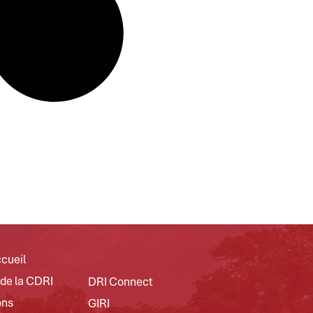
cueil
 de la CDRI
DRI Connect
ons
GIRI