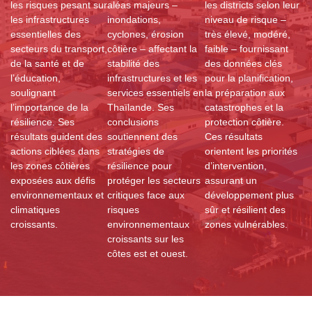
les risques pesant sur
aléas majeurs –
les districts selon leur
les infrastructures
inondations,
niveau de risque –
essentielles des
cyclones, érosion
très élevé, modéré,
secteurs du transport,
côtière – affectant la
faible – fournissant
de la santé et de
stabilité des
des données clés
l’éducation,
infrastructures et les
pour la planification,
soulignant
services essentiels en
la préparation aux
l’importance de la
Thaïlande. Ses
catastrophes et la
résilience. Ses
conclusions
protection côtière.
résultats guident des
soutiennent des
Ces résultats
actions ciblées dans
stratégies de
orientent les priorités
les zones côtières
résilience pour
d’intervention,
exposées aux défis
protéger les secteurs
assurant un
environnementaux et
critiques face aux
développement plus
climatiques
risques
sûr et résilient des
croissants.
environnementaux
zones vulnérables.
croissants sur les
côtes est et ouest.