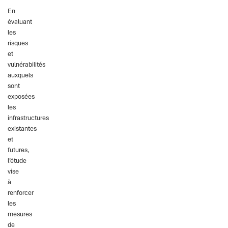
En
évaluant
les
risques
et
vulnérabilités
auxquels
sont
exposées
les
infrastructures
existantes
et
futures,
l’étude
vise
à
renforcer
les
mesures
de