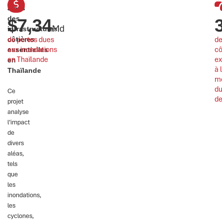
aléas
des
$
7,34
Md
infrastructures
de pertes dues 
de
côtières
aux inondations 
cô
essentielles
en Thaïlande
ex
en
à 
Thaïlande
m
du
Ce
de
projet
analyse
l’impact
de
divers
aléas,
tels
que
les
inondations,
les
cyclones,