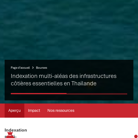
Page d’accueil
Bourses
Indexation multi-aléas des infrastructures
côtières essentielles en Thaïlande
Aperçu
Impact
Nos ressources
Indexation
multi-