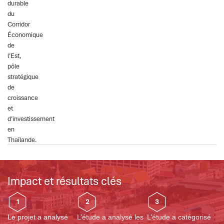
durable
du
Corridor
Économique
de
l’Est,
pôle
stratégique
de
croissance
et
d’investissement
en
Thaïlande.
Impact et résultats clés
1
2
3
Le projet a analysé
L’étude a analysé les
L’étude a catégorisé