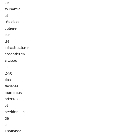
les
tsunamis
et
l’érosion
côtière,
sur
les
infrastructures
essentielles
situées
le
long
des
façades
maritimes
orientale
et
occidentale
de
la
Thaïlande.