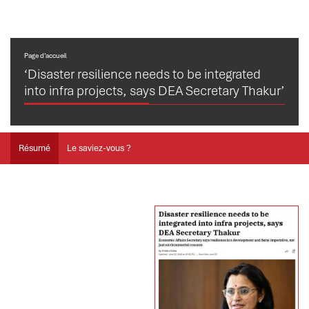
Page d’accueil
‘Disaster resilience needs to be integrated
into infra projects, says DEA Secretary Thakur’
Résumé
Le saviez-vous ?