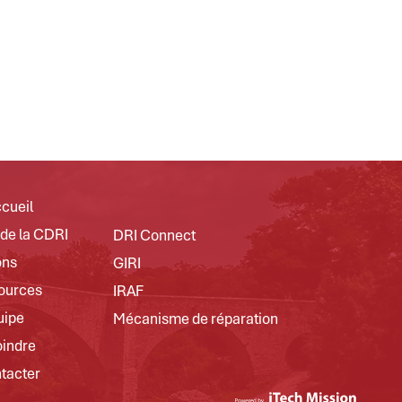
cueil
 de la CDRI
DRI Connect
ons
GIRI
ources
IRAF
uipe
Mécanisme de réparation
oindre
tacter