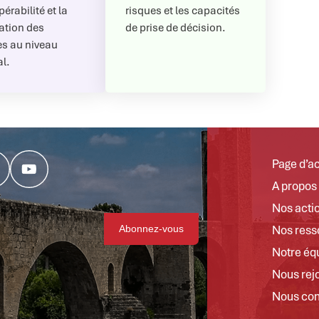
pérabilité et la
risques et les capacités
sation des
de prise de décision.
s au niveau
l.
Page d’ac
A propos
Nos acti
Nos ress
Notre éq
Nous rej
Nous con