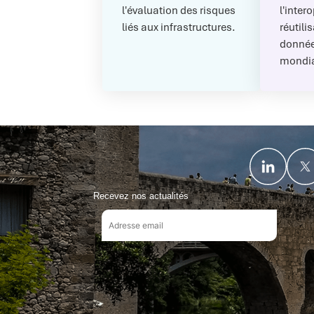
l'évaluation des risques
l'intero
liés aux infrastructures.
réutili
donnée
mondia
Recevez nos actualités