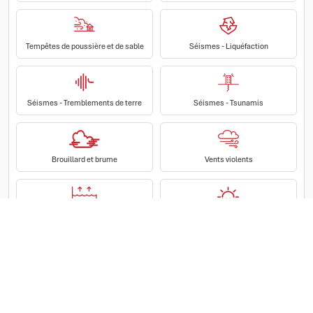
Tempêtes de poussière et de sable
Séismes - Liquéfaction
Séismes - Tremblements de terre
Séismes - Tsunamis
Brouillard et brume
Vents violents
Inondations pluviales
Chaleur prolongée et vagues de chaleur
Élévation du niveau de la nappe phréatique
Élévation du niveau de la mer