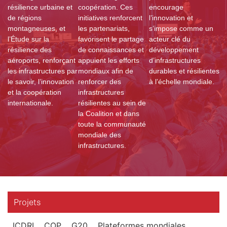
résilience urbaine et
coopération. Ces
encourage
de régions
initiatives renforcent
l’innovation et
montagneuses, et
les partenariats,
s’impose comme un
l’Étude sur la
favorisent le partage
acteur clé du
résilience des
de connaissances et
développement
aéroports, renforçant
appuient les efforts
d’infrastructures
les infrastructures par
mondiaux afin de
durables et résilientes
le savoir, l’innovation
renforcer des
à l’échelle mondiale.
et la coopération
infrastructures
internationale.
résilientes au sein de
la Coalition et dans
toute la communauté
mondiale des
infrastructures.
Projets
ICDRI
COP
G20
Plateformes mondiales