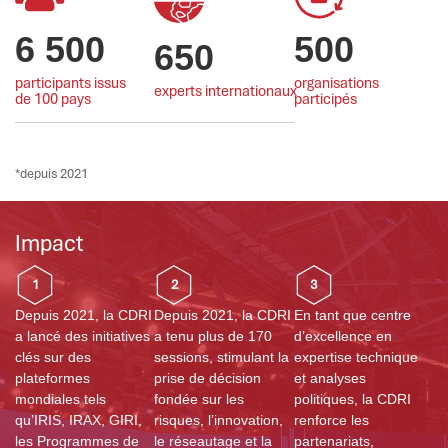
6 500
500
650
participants issus
organisations
experts internationaux
de 100 pays
participés
*depuis 2021
Impact
1
2
3
Depuis 2021, la CDRI
Depuis 2021, la CDRI
En tant que centre
a lancé des initiatives
a tenu plus de 170
d’excellence en
clés sur des
sessions, stimulant la
expertise technique
plateformes
prise de décision
et analyses
mondiales tels
fondée sur les
politiques, la CDRI
qu’IRIS, IRAX, GIRI,
risques, l’innovation,
renforce les
les Programmes de
le réseautage et la
partenariats,