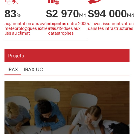
83
$
2 970
$
94 000
%
Md
M
augmentation aux événements
de pertes entre 2000
d’investissements atte
météorologiques extrêmes
et 2019 dues aux
dans les infrastructures
liés au climat
catastrophes
Projets
IRAX
IRAX UC